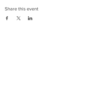
Share this event
Escola de CApoeira-Be
capoeiraescola.bxl@gmail.com
Tél.
+32 472 616 729
© Escola de CApoeira.be
E.CA Certificado
ponto de memoria
Insurance Form