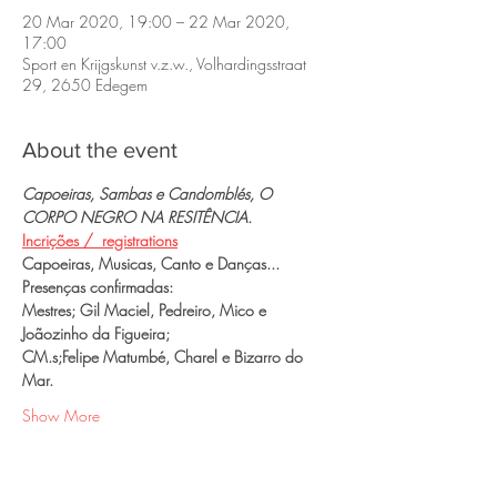
20 Mar 2020, 19:00 – 22 Mar 2020,
17:00
Sport en Krijgskunst v.z.w., Volhardingsstraat
29, 2650 Edegem
About the event
Capoeiras, Sambas e Candomblés, O 
CORPO NEGRO NA RESITÊNCIA.
Incrições /  registrations
Capoeiras, Musicas, Canto e Danças...
Presenças confirmadas:
Mestres; Gil Maciel, Pedreiro, Mico e 
Joãozinho da Figueira;
CM.s;Felipe Matumbé, Charel e Bizarro do 
Mar.
Show More